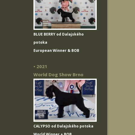
BLUE BERRY od Dalajského
potoka
European Winner & BOB
• 2021
World Dog Show Brno
CALYPSO od Dalajského potoka
World Winner + BOB