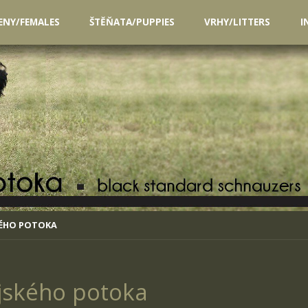
ENY/FEMALES
ŠTĚŇATA/PUPPIES
VRHY/LITTERS
I
KÉHO POTOKA
jského potoka