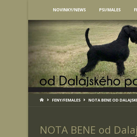
Skip
NOVINKY/NEWS
PSI/MALES
F
to
content
HOME
FENY/FEMALES
NOTA BENE OD DALAJS
NOTA BENE od Dala