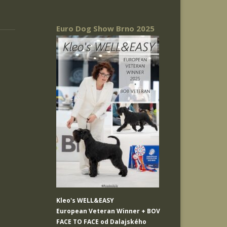
Euro Dog Show Brno 2025
Kleo's WELL&EASY
European Veteran Winner + BOV
FACE TO FACE od Dalajského