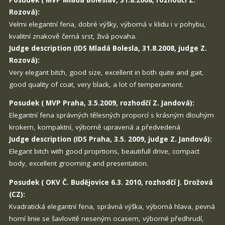
Rozová):
Velmi elegantní fena, dobré výšky, výborná v klidu i v pohybu,
kvalitní znakově černá srst, živá povaha.
Judge description (IDS Mladá Bolesla, 31.8.2008, judge Z.
Rozová):
Very elegant bitch, good size, excellent in both quite and gait,
good quality of coat, very black, a lot of temperament.
Posudek ( MVP Praha, 3.5.2009, rozhodčí Z. Jandová):
Elegantní fena správných tělesných proporcí s krásným dlouhým
krokem, kompaktní, výborně upravená a předvedená
Judge description (IDS Praha, 3.5. 2009, judge Z. Jandová):
Elegant bitch with good proprtions, beautifull drive, compact
body, excellent grooming and presentation.
Posudek ( OKV Č. Budějovice 6.3. 2010, rozhodčí J. Drožová
(CZ):
Kvadratická elegantní fena, správná výška, výborná hlava, pevná
horní linie se šavlovitě neseným ocasem, výborné předhrudí,