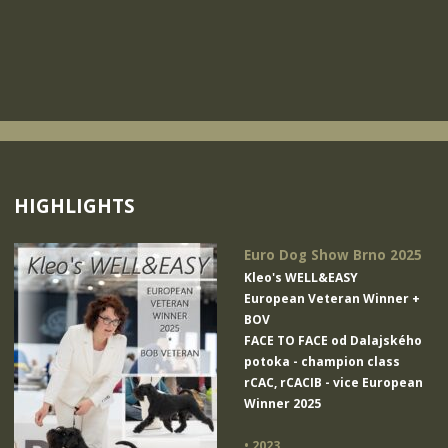
HIGHLIGHTS
Euro Dog Show Brno 2025
Kleo's WELL&EASY
European Veteran Winner +
BOV
FACE TO FACE od Dalajského
potoka
- champion class
rCAC, rCACIB - vice European
Winner 2025
• 2023