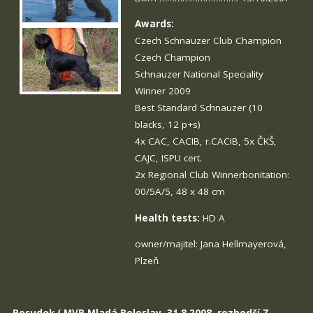
Awards:
Czech Schnauzer Club Champion
Czech Champion
Schnauzer National Speciality
Winner 2009
Best Standard Schnauzer (10
blacks, 12 p+s)
4x CAC, CACIB, r.CACIB, 5x ČKŠ,
CAJC, ISPU cert.
2x Regional Club Winnerbonitation:
00/5A/5, 48 x 48 cm
Health tests:
HD A
owner/majitel: Jana Hellmayerová,
Plzeň
Posudek ( MVP Mladá Boleslav, 31.8.2008, rozhodčí Z.