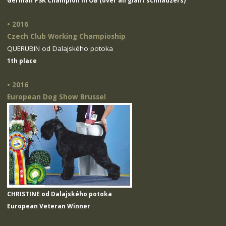
German PSK Champion in OB (over all giant schnauzers)
• 2016
Czech Club Working Champioship
QUERUBIN od Dalajského potoka
1th place
• 2016
European Dog Show Brussel
CHRISTINE od Dalajského potoka
European Veteran Winner