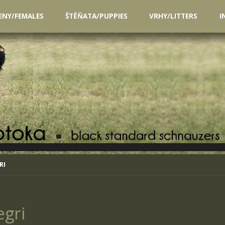
ENY/FEMALES
ŠTĚŇATA/PUPPIES
VRHY/LITTERS
I
RI
gri