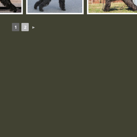
1
2
►