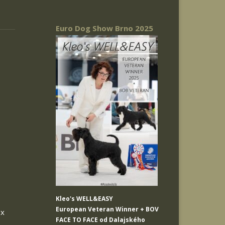
Euro Dog Show Brno 2025
Kleo's WELL&EASY
European Veteran Winner + BOV
3x
FACE TO FACE od Dalajského