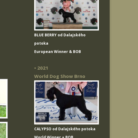
BLUE BERRY od Dalajského
potoka
European Winner & BOB
• 2021
World Dog Show Brno
CALYPSO od Dalajského potoka
World Winner + BOB