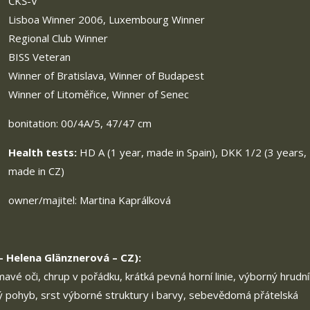
ČKŠ-V
Lisboa Winner 2006, Luxembourg Winner
Regional Club Winner
BISS Veteran
Winner of Bratislava, Winner of Budapest
Winner of Litoměřice, Winner of Senec
bonitation: 00/4A/5, 47/47 cm
Health tests:
HD A (1 year, made in Spain), DKK 1/2 (3 years,
made in CZ)
owner/majitel: Martina Kaprálková
– Helena Glänznerová – CZ):
avé oči, chrup v pořádku, krátká pevná horní linie, výborný hrudní
ný pohyb, srst výborné struktury i barvy, sebevědomá přátelská