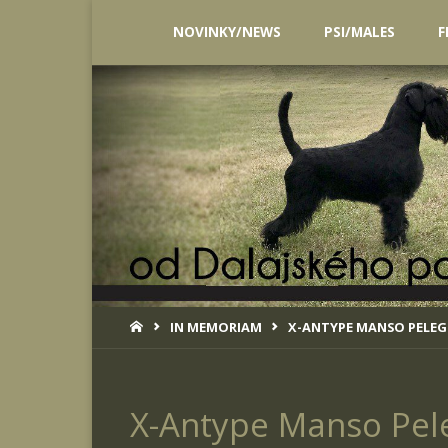
Skip
NOVINKY/NEWS
PSI/MALES
F
to
content
HOME
IN MEMORIAM
X-ANTYPE MANSO PELEG
X-Antype Manso Pele