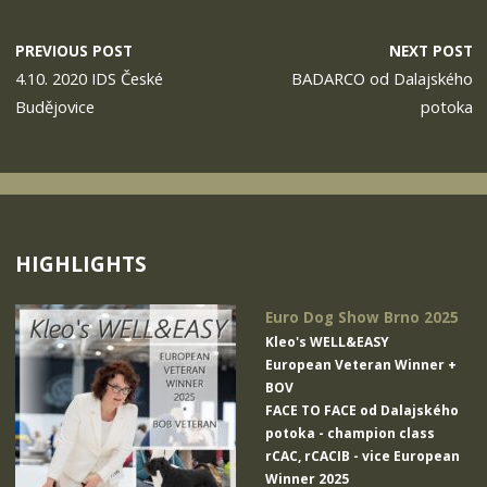
PREVIOUS POST
NEXT POST
4.10. 2020 IDS České
BADARCO od Dalajského
Budějovice
potoka
HIGHLIGHTS
Euro Dog Show Brno 2025
Kleo's WELL&EASY
European Veteran Winner +
BOV
FACE TO FACE od Dalajského
potoka
- champion class
rCAC, rCACIB - vice European
Winner 2025