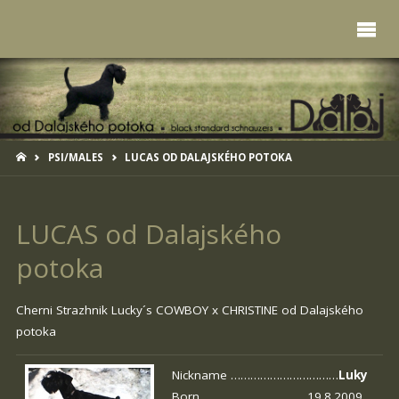
HOME
PSI/MALES
LUCAS OD DALAJSKÉHO POTOKA
LUCAS od Dalajského
potoka
Cherni Strazhnik Lucky´s COWBOY x
CHRISTINE od Dalajského
potoka
Nickname ……………………………
Luky
Born …………………………. 19.8.2009