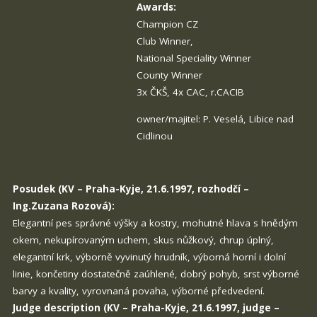
Awards:
Champion CZ
Club Winner,
National Speciality Winner
County Winner
3x ČKŠ, 4x CAC, r.CACIB
owner/majitel: P. Veselá, Libice nad
Cidlinou
Posudek (KV – Praha-Kyje, 21.6.1997, rozhodčí –
Ing.Zuzana Rozová):
Elegantní pes správné výšky a kostry, mohutné hlava s hnědým
okem, nekupírovaným uchem, skus nůžkový, chrup úplný,
elegantní krk, výborně vyvinutý hrudník, výborná horní i dolní
linie, končetiny dostatečně zaúhlené, dobrý pohyb, srst výborné
barvy a kvality, vyrovnaná povaha, výborné předvedení.
Judge description (KV – Praha-Kyje, 21.6.1997, judge –