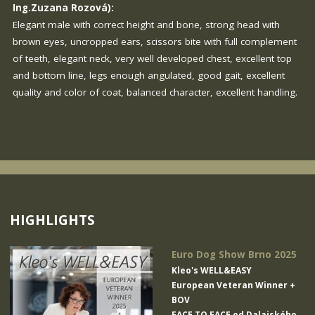
Ing.Zuzana Rozová):
Elegant male with correct height and bone, strong head with
brown eyes, uncropped ears, scissors bite with full complement
of teeth, elegant neck, very well developed chest, excellent top
and bottom line, legs enough angulated, good gait, excellent
quality and color of coat, balanced character, excellent handling.
HIGHLIGHTS
Euro Dog Show Brno 2025
Kleo's WELL&EASY
European Veteran Winner +
BOV
FACE TO FACE od Dalajského