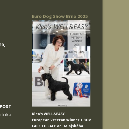
Euro Dog Show Brno 2025
20,
 POST
otoka
Kleo's WELL&EASY
European Veteran Winner + BOV
FACE TO FACE od Dalajského