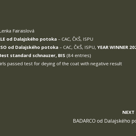
Lenka Fairaislová
LE od Dalajského potoka
– CAC, ČKŠ, ISPU
SO od Dalajského potoka
– CAC, ČKŠ, ISPU,
YEAR WINNER 20
Best standard schnauzer, BIS
(84 entries)
irls passed test for deying of the coat with negative result
NEXT
BADARCO od Dalajského p