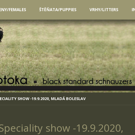
ENY/FEMALES
ŠTĚŇATA/PUPPIES
VRHY/LITTERS
I
CIALITY SHOW -19.9.2020, MLADÁ BOLESLAV
peciality show -19.9.2020,