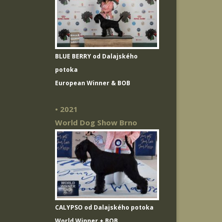
BLUE BERRY od Dalajského
potoka
European Winner & BOB
• 2021
World Dog Show Brno
CALYPSO od Dalajského potoka
World Winner + BOB