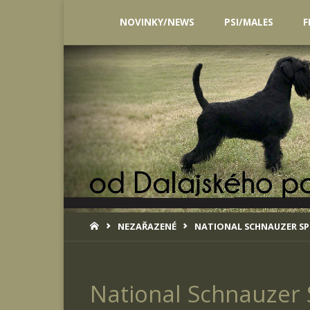
Skip
NOVINKY/NEWS
PSI/MALES
F
to
content
HOME
NEZAŘAZENÉ
NATIONAL SCHNAUZER SPE
National Schnauzer S