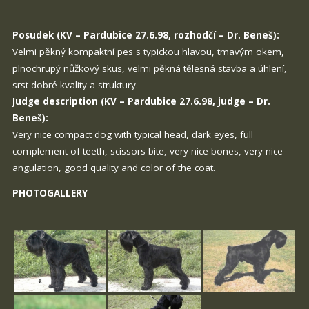
Posudek (KV – Pardubice 27.6.98, rozhodčí – Dr. Beneš):
Velmi pěkný kompaktní pes s typickou hlavou, tmavým okem,
plnochrupý nůžkový skus, velmi pěkná tělesná stavba a úhlení,
srst dobré kvality a struktury.
Judge description (KV – Pardubice 27.6.98, judge – Dr.
Beneš):
Very nice compact dog with typical head, dark eyes, full
complement of teeth, scissors bite, very nice bones, very nice
angulation, good quality and color of the coat.
PHOTOGALLERY