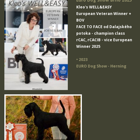
Euro Dog Show Brno 2025
Kleo's WELL&EASY
European Veteran Winner +
BOV
FACE TO FACE od Dalajského
potoka
- champion class
rCAC, rCACIB - vice European
Winner 2025
• 2023
EURO Dog Show - Herning