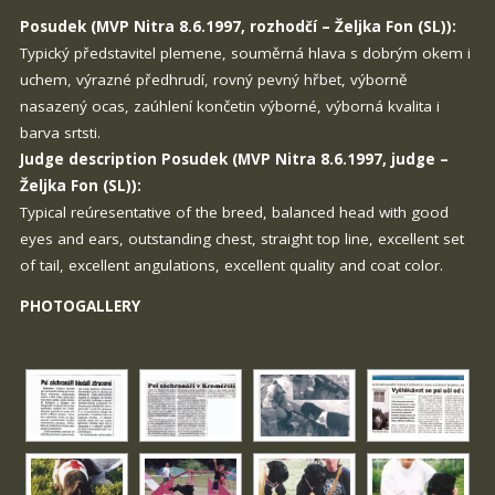
Posudek (MVP Nitra 8.6.1997, rozhodčí – Željka Fon (SL)):
Typický představitel plemene, souměrná hlava s dobrým okem i
uchem, výrazné předhrudí, rovný pevný hřbet, výborně
nasazený ocas, zaúhlení končetin výborné, výborná kvalita i
barva srtsti.
Judge description Posudek (MVP Nitra 8.6.1997, judge –
Željka Fon (SL)):
Typical reúresentative of the breed, balanced head with good
eyes and ears, outstanding chest, straight top line, excellent set
of tail, excellent angulations, excellent quality and coat color.
PHOTOGALLERY