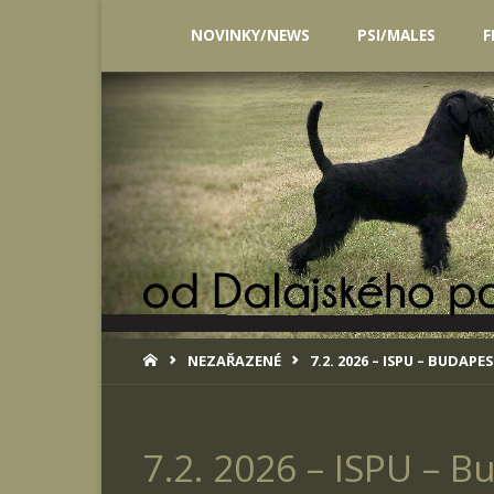
Skip
NOVINKY/NEWS
PSI/MALES
F
to
content
HOME
NEZAŘAZENÉ
7.2. 2026 – ISPU – BUDAPE
7.2. 2026 – ISPU – B