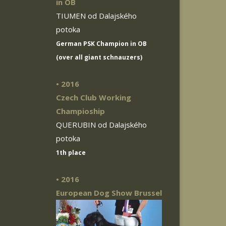
in OB
TIUMEN od Dalajského
potoka
German PSK Champion in OB
(over all giant schnauzers)
• 2016
Czech Club Working
Champioship
QUERUBIN od Dalajského
potoka
1th place
• 2016
European Dog Show Brussel