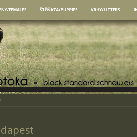
ENY/FEMALES
ŠTĚŇATA/PUPPIES
VRHY/LITTERS
I
ST
udapest