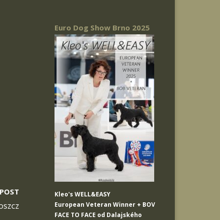
Euro Dog Show Brno 2025
 POST
Kleo's WELL&EASY
oszcz
European Veteran Winner + BOV
FACE TO FACE od Dalajského